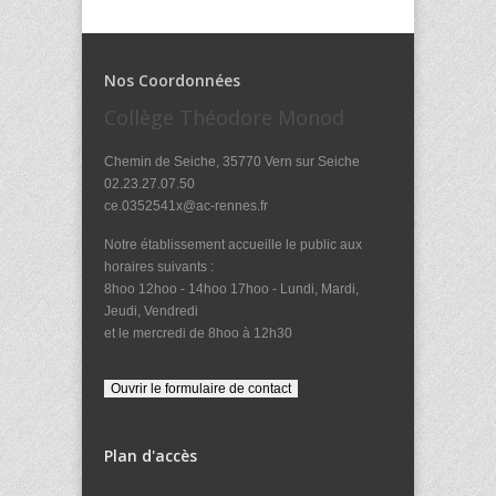
Nos Coordonnées
Collège Théodore Monod
Chemin de Seiche, 35770 Vern sur Seiche
02.23.27.07.50
ce.0352541x@ac-rennes.fr
Notre établissement accueille le public aux
horaires suivants :
8hoo 12hoo - 14hoo 17hoo - Lundi, Mardi,
Jeudi, Vendredi
et le mercredi de 8hoo à 12h30
Plan d'accès