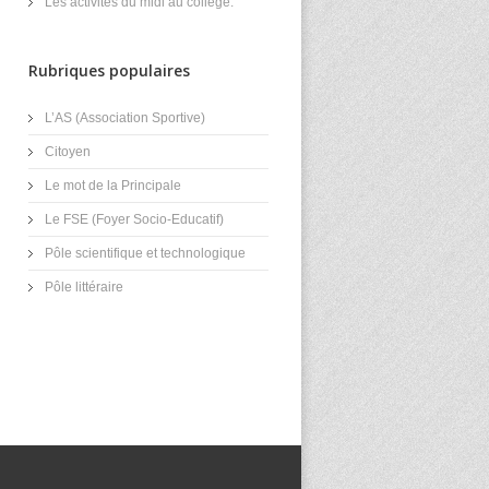
Les activités du midi au collège.
Rubriques populaires
L’AS (Association Sportive)
Citoyen
Le mot de la Principale
Le FSE (Foyer Socio-Educatif)
Pôle scientifique et technologique
Pôle littéraire