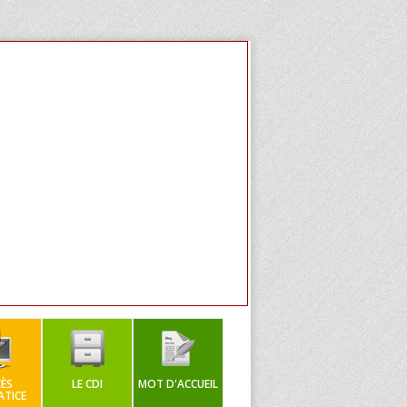
ÈS
LE CDI
MOT D'ACCUEIL
TICE