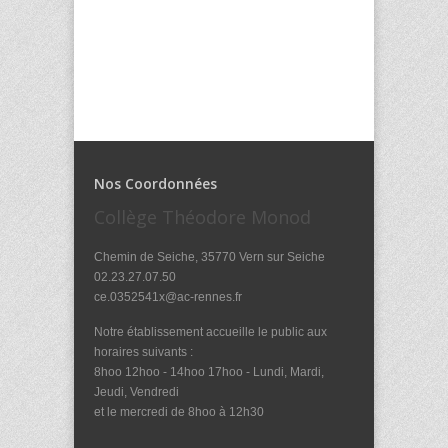
Nos Coordonnées
Collège Théodore Monod
Chemin de Seiche, 35770 Vern sur Seiche
02.23.27.07.50
ce.0352541x@ac-rennes.fr
Notre établissement accueille le public aux
horaires suivants :
8hoo 12hoo - 14hoo 17hoo - Lundi, Mardi,
Jeudi, Vendredi
et le mercredi de 8hoo à 12h30