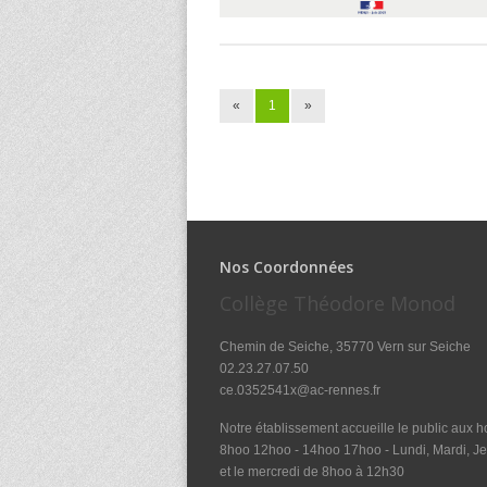
«
1
»
Nos Coordonnées
Collège Théodore Monod
Chemin de Seiche, 35770 Vern sur Seiche
02.23.27.07.50
ce.0352541x@ac-rennes.fr
Notre établissement accueille le public aux ho
8hoo 12hoo - 14hoo 17hoo - Lundi, Mardi, Je
et le mercredi de 8hoo à 12h30