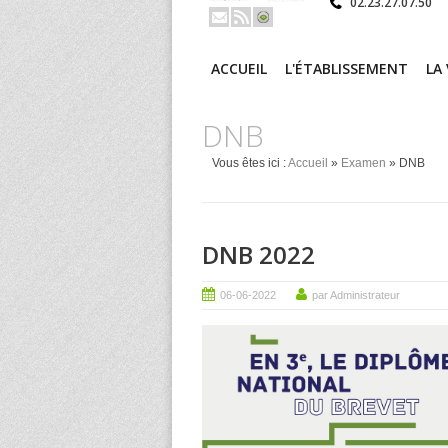
02.23.27.07.50
ACCUEIL
L'ÉTABLISSEMENT
LA
DNB
Vous êtes ici :
Accueil
»
Examen
» DNB
DNB 2022
06-06-2022
par Administrateur