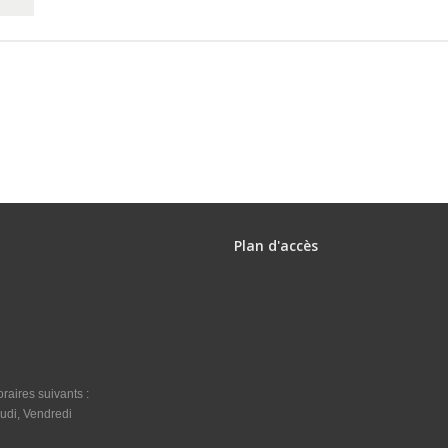
Plan d'accès
raires suivants :
udi, Vendredi